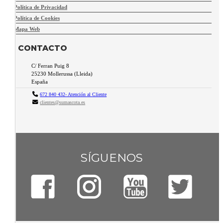
Política de Privacidad
Política de Cookies
Mapa Web
CONTACTO
C/ Ferran Puig 8
25230
Mollerussa
(
Lleida
)
España
672 840 432- Atención al Cliente
clientes@sumascota.es
SÍGUENOS