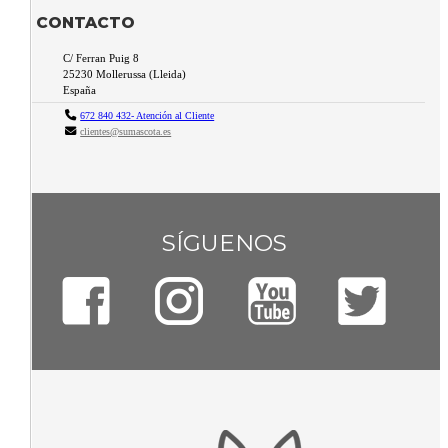
CONTACTO
C/ Ferran Puig 8
25230
Mollerussa
(
Lleida
)
España
672 840 432- Atención al Cliente
clientes@sumascota.es
SÍGUENOS