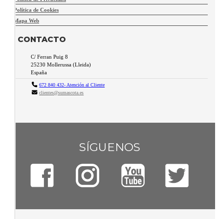
Política de Cookies
Mapa Web
CONTACTO
C/ Ferran Puig 8
25230
Mollerussa
(
Lleida
)
España
672 840 432- Atención al Cliente
clientes@sumascota.es
SÍGUENOS