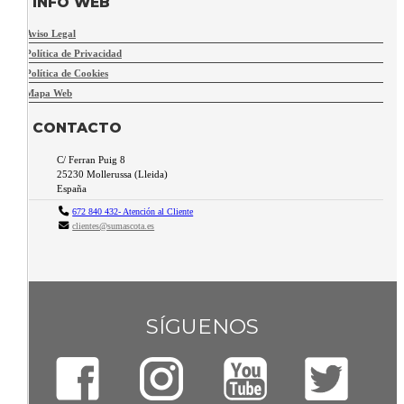
INFO WEB
Aviso Legal
Política de Privacidad
Política de Cookies
Mapa Web
CONTACTO
C/ Ferran Puig 8
25230
Mollerussa
(
Lleida
)
España
672 840 432- Atención al Cliente
clientes@sumascota.es
SÍGUENOS