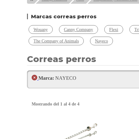
Marcas correas perros
Wouapy
Canny Company
Flexi
Tr
The Company of Animals
Nayeco
Correas perros
Marca:
NAYECO
Mostrando del 1 al 4 de 4