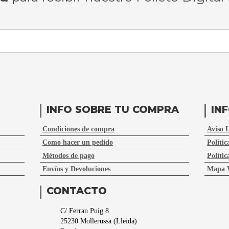
INFO SOBRE TU COMPRA
IN
Condiciones de compra
Aviso 
Como hacer un pedido
Polític
Métodos de pago
Polític
Envíos y Devoluciones
Mapa 
CONTACTO
C/ Ferran Puig 8
25230
Mollerussa
(
Lleida
)