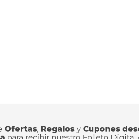
de
Ofertas
,
Regalos
y
Cupones des
ra
para recibir nuestro Folleto Digital