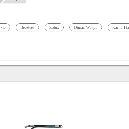
ixie
Beeztees
Zolux
Dimac-Wuapu
Karlie-Fl