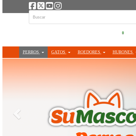
0
PERROS
GATOS
ROEDORES
HURONES
Anterior